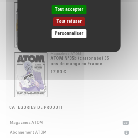
Magazines ATOM
ATOM N°36a (souple) Post-
Tout accepter
Apocalypse Now !
Tout refuser
8,90 €
Personnaliser
Magazines ATOM
ATOM N°35b (cartonnée) 35
ans de manga en France
17,90 €
CATÉGORIES DE PRODUIT
Magazines ATOM
39
Abonnement ATOM
1